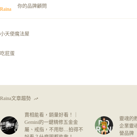
跳
你的品牌顧問
Raina
至
主
要
內
小天使魔法屋
容
吃屁蛋
Raina文章趨勢
賣相能看，銷量好看！｜
靈魂的
Gemini的一鍵精修五金金
企業靈
屬、戒指，不用愁…拍得不
營品牌
好看？什麼圖都能救！