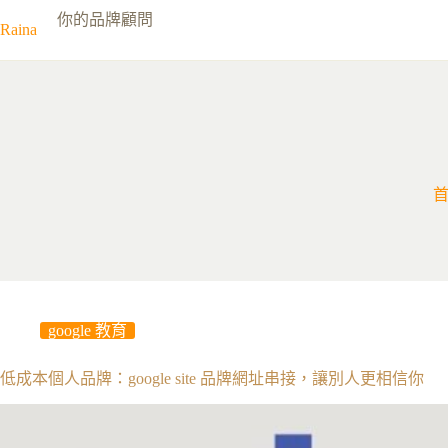
跳
你的品牌顧問
Raina
至
主
要
內
容
google 教育
低成本個人品牌：google site 品牌網址串接，讓別人更相信你