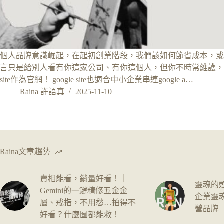
個人品牌意識崛起，在起初創業階段，我們該如何節省成本，或
言只是給別人看有你這家公司、有你這個人，但你不時常維護，你都
site作為官網！ google site也適合中小企業串連google a…
Raina 許語真
2025-11-10
Raina文章趨勢
賣相能看，銷量好看！｜
靈魂的
Gemini的一鍵精修五金金
企業靈
屬、戒指，不用愁…拍得不
營品牌
好看？什麼圖都能救！