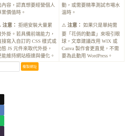
出內容，認真想要經營個人
動，或需要精準測試市場水
專業價值時。
溫時。
️
注意：
拒絕安裝大量累
⚠️
注意：
如果只是單純需
贅外掛。若具備前端能力，
要「花俏的動畫」來吸引眼
直接寫入自訂的 CSS 樣式或
球，文章建議改用 WIX 或
動態 JS 元件來取代外掛，
Canva 製作會更直覺，不需
更能維持網站極速與優化。
要為此動用 WordPress。
複製網址