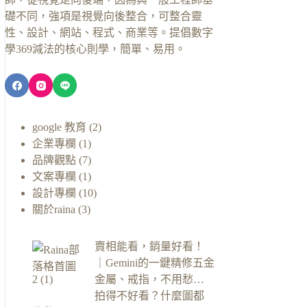
礎不同，強項是視覺向後整合，可整合靈
性、設計、網站、程式、商業等。提倡數字
學369減法的核心則學，簡單、易用。
google 教育
(2)
企業專欄
(1)
品牌觀點
(7)
文案專欄
(1)
設計專欄
(10)
關於raina
(3)
賣相能看，銷量好看！
｜Gemini的一鍵精修五金
金屬、戒指，不用愁…
拍得不好看？什麼圖都