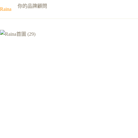
跳
你的品牌顧問
Raina
至
主
要
內
容