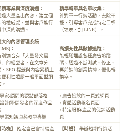
累積專業與深度溝通：
精準轉單與名單收集：
透過大量產出內容，建立個
針對單一行銷活動，去除干
人的權威感，並與客戶進行
擾，引導客戶完成特定目標
淺中深的溝通。
（填表、加 LINE）。
強大的內容管理系統
CMS)：
高擴充性與數據追蹤：
特別適合有「大量發文需
能輕鬆埋設各種廣告追蹤
求」的經營者，在文章分
碼。透過不斷測試、修正、
類、SEO 標籤與內容累積上
再前進的創業精神，優化轉
的便利性遠勝一般平面型網
換率。
站。
• 專家/顧問的觀點部落格
• 廣告投放的一頁式網頁
• 設計師/開發者的深度作品
• 實體活動報名頁面
集
• 特定服務/產品的促銷活動
• 專業知識庫與教學專欄
頁
【時機】
確定自己會持續產
【時機】
舉辦短期行銷活