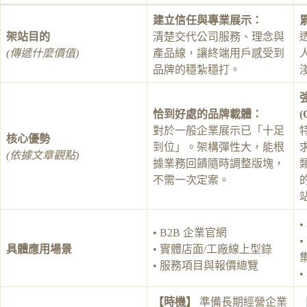
建立信任與專業展示：
架站目的
清楚交代公司服務、理念與
(傳遞什麼價值)
產品線，讓終端用戶感受到
品牌的穩紮穩打。
恰到好處的品牌載體：
(
對於一般企業展示已「十足
核心優勢
到位」。架構彈性大，能根
(依據文章觀點)
據業務回饋隨時調整版塊，
不需一次定案。
• B2B 企業官網
具體應用場景
• 實體店面/工廠線上型錄
• 服務項目與報價總覽
【時機】
準備長期經營企業